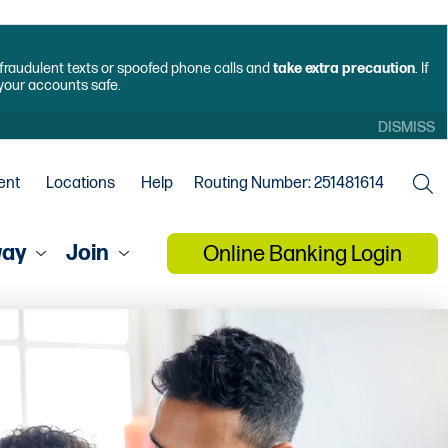
f fraudulent texts or spoofed phone calls and
take extra precaution
. If
 your accounts safe.
DISMISS
ent
Locations
Help
Routing Number: 251481614
way
Join
Online Banking Login