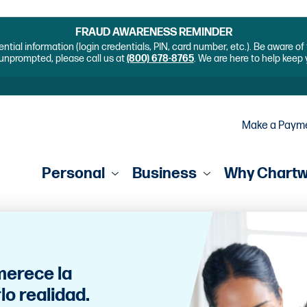
FRAUD AWARENESS REMINDER
ential information (login credentials, PIN, card number, etc.). Be aware o
unprompted, please call us at
(800) 678-8765
. We are here to help keep
Make a Paym
Personal
Business
Why Chart
merece la
o realidad.